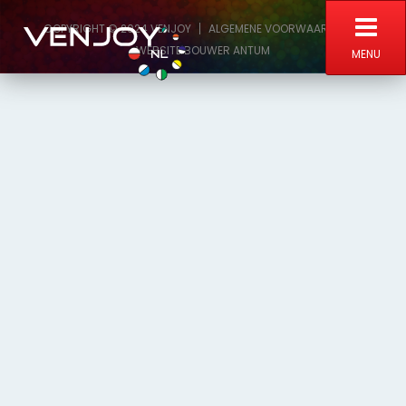
COPYRIGHT ©
2024
VENJOY
ALGEMENE VOORWAARDEN
WEBSITE BOUWER
ANTUM
MENU