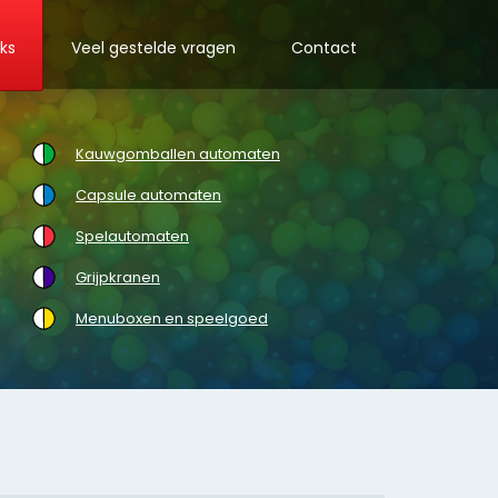
nks
Veel gestelde vragen
Contact
Kauwgomballen automaten
Capsule automaten
Spelautomaten
Grijpkranen
Menuboxen en speelgoed